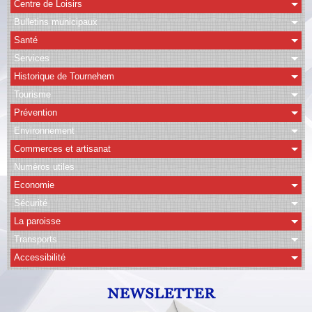
Centre de Loisirs
Bulletins municipaux
CAPSO
Santé
Agenda
Services
Historique de Tournehem
Albums
Tourisme
Vidéos
Prévention
Facebook
Environnement
Commerces et artisanat
Contact
Numéros utiles
Economie
Sécurité
La paroisse
Transports
Accessibilité