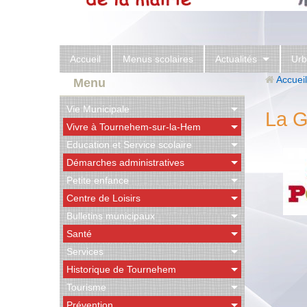
Accueil
Menus scolaires
Actualités
Urb
Accueil
Menu
Vie Municipale
La G
Vivre à Tournehem-sur-la-Hem
Education et Service scolaire
Démarches administratives
Petite enfance
Centre de Loisirs
Bulletins municipaux
Santé
Services
Historique de Tournehem
Tourisme
Prévention