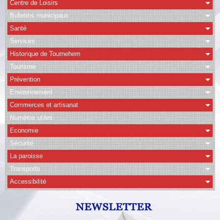
Centre de Loisirs
Bulletins municipaux
CAPSO
Santé
Agenda
Services
Historique de Tournehem
Albums
Tourisme
Vidéos
Prévention
Facebook
Environnement
Commerces et artisanat
Contact
Numéros utiles
Economie
Sécurité
La paroisse
Transports
Accessibilité