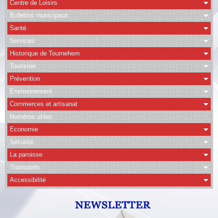
Centre de Loisirs
Bulletins municipaux
CAPSO
Santé
Agenda
Services
Historique de Tournehem
Albums
Tourisme
Vidéos
Prévention
Facebook
Environnement
Commerces et artisanat
Contact
Numéros utiles
Economie
Sécurité
La paroisse
Transports
Accessibilité