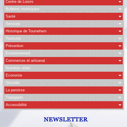
Centre de Loisirs
Bulletins municipaux
CAPSO
Santé
Agenda
Services
Historique de Tournehem
Albums
Tourisme
Vidéos
Prévention
Facebook
Environnement
Commerces et artisanat
Contact
Numéros utiles
Economie
Sécurité
La paroisse
Transports
Accessibilité