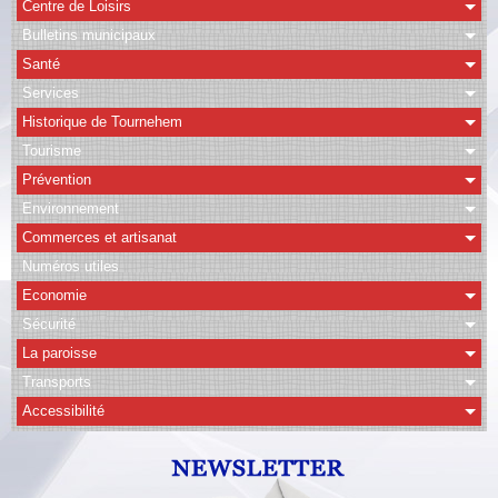
Centre de Loisirs
Bulletins municipaux
CAPSO
Santé
Agenda
Services
Historique de Tournehem
Albums
Tourisme
Vidéos
Prévention
Facebook
Environnement
Commerces et artisanat
Contact
Numéros utiles
Economie
Sécurité
La paroisse
Transports
Accessibilité