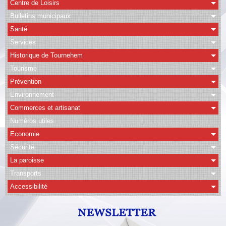
Centre de Loisirs
Bulletins municipaux
CAPSO
Santé
Agenda
Services
Historique de Tournehem
Albums
Tourisme
Vidéos
Prévention
Facebook
Environnement
Commerces et artisanat
Contact
Numéros utiles
Economie
Sécurité
La paroisse
Transports
Accessibilité