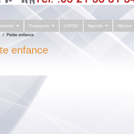
anisme
Transports
CAPSO
Agenda
Albums
/
Petite enfance
ite enfance