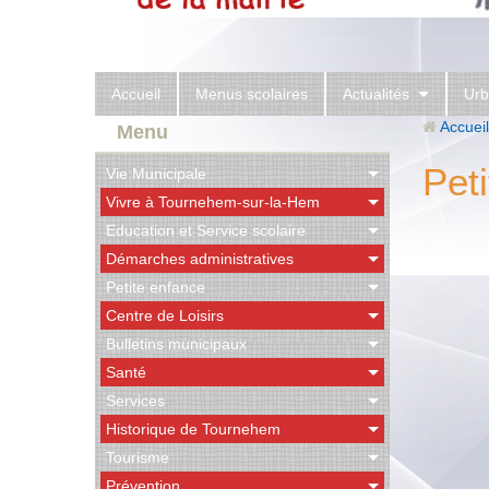
Accueil
Menus scolaires
Actualités
Urb
Accueil
Menu
Pet
Vie Municipale
Vivre à Tournehem-sur-la-Hem
Education et Service scolaire
Démarches administratives
Petite enfance
Centre de Loisirs
Bulletins municipaux
Santé
Services
Historique de Tournehem
Tourisme
Prévention