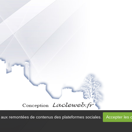
 et aux remontées de contenus des plateformes sociales.
Accepter les 