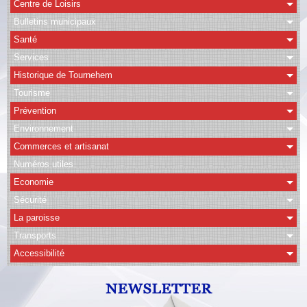
Centre de Loisirs
Bulletins municipaux
CAPSO
Santé
Agenda
Services
Historique de Tournehem
Albums
Tourisme
Vidéos
Prévention
Facebook
Environnement
Commerces et artisanat
Contact
Numéros utiles
Economie
Sécurité
La paroisse
Transports
Accessibilité