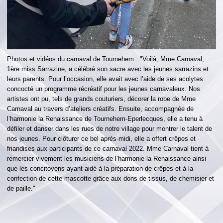
Photos et vidéos du carnaval de Tournehem : "Voilà, Mme Carnaval,
1ère miss Sarrazine, a célébré son sacre avec les jeunes sarrazins et
leurs parents. Pour l’occasion, elle avait avec l’aide de ses acolytes
concocté un programme récréatif pour les jeunes carnavaleux. Nos
artistes ont pu, tels de grands couturiers, décorer la robe de Mme
Carnaval au travers d’ateliers créatifs. Ensuite, accompagnée de
l’harmonie la Renaissance de Tournehem-Eperlecques, elle a tenu à
défiler et danser dans les rues de notre village pour montrer le talent de
nos jeunes. Pour clôturer ce bel après-midi, elle a offert crêpes et
friandises aux participants de ce carnaval 2022. Mme Carnaval tient à
remercier vivement les musiciens de l’harmonie la Renaissance ainsi
que les concitoyens ayant aidé à la préparation de crêpes et à la
confection de cette mascotte grâce aux dons de tissus, de chemisier et
de paille."