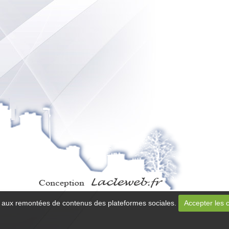
 et aux remontées de contenus des plateformes sociales.
Accepter les 