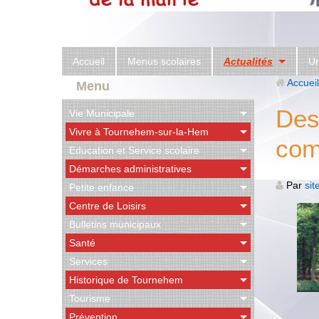
Accueil
Menus scolaires
Actualités
U
Accueil
Menu
Des
Vie Municipale
Vivre à Tournehem-sur-la-Hem
com
Education et Service scolaire
Démarches administratives
Par
sit
Petite enfance
Centre de Loisirs
Bulletins municipaux
Santé
Services
Historique de Tournehem
Tourisme
Prévention