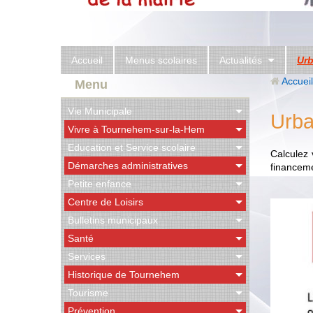
Accueil
Menus scolaires
Actualités
Ur
Accueil
Menu
Vie Municipale
Urba
Vivre à Tournehem-sur-la-Hem
Education et Service scolaire
Calculez 
Démarches administratives
financeme
Petite enfance
Centre de Loisirs
Bulletins municipaux
Santé
Services
Historique de Tournehem
Tourisme
Prévention