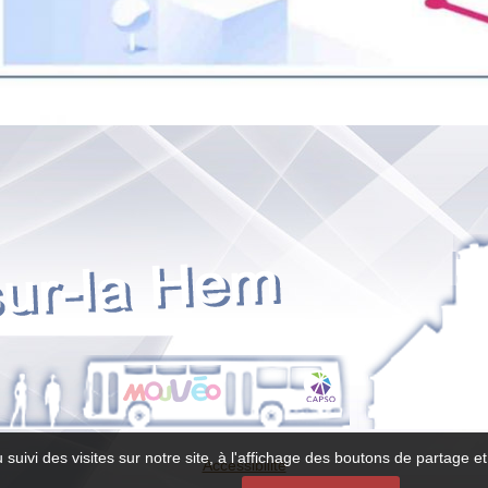
 suivi des visites sur notre site, à l'affichage des boutons de partage
Accessibilité