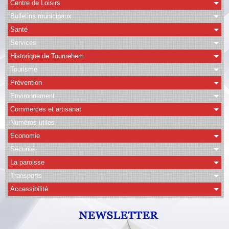
Centre de Loisirs
Bulletins municipaux
CAPSO
Santé
Agenda
Services
Historique de Tournehem
Albums
Tourisme
Vidéos
Prévention
Facebook
Environnement
Commerces et artisanat
Contact
Numéros utiles
Economie
Sécurité
La paroisse
Transports
Accessibilité