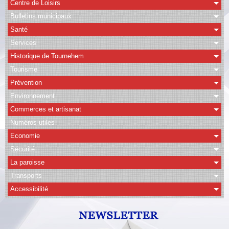
Centre de Loisirs
Bulletins municipaux
CAPSO
Santé
Agenda
Services
Historique de Tournehem
Albums
Tourisme
Vidéos
Prévention
Facebook
Environnement
Commerces et artisanat
Contact
Numéros utiles
Economie
Sécurité
La paroisse
Transports
Accessibilité