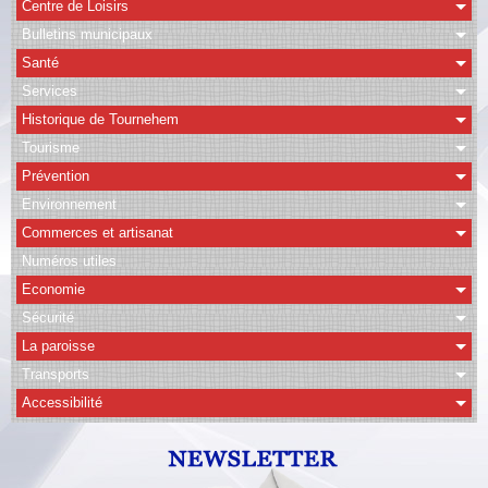
Centre de Loisirs
Bulletins municipaux
CAPSO
Santé
Agenda
Services
Historique de Tournehem
Albums
Tourisme
Vidéos
Prévention
Facebook
Environnement
Commerces et artisanat
Contact
Numéros utiles
Economie
Sécurité
La paroisse
Transports
Accessibilité