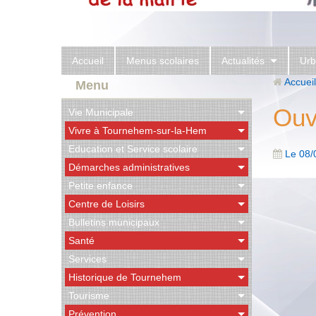
Accueil
Menus scolaires
Actualités
Urb
Accueil
Menu
Ouv
Vie Municipale
Vivre à Tournehem-sur-la-Hem
Education et Service scolaire
Le 08/
Démarches administratives
Petite enfance
Centre de Loisirs
Bulletins municipaux
Santé
Services
Historique de Tournehem
Tourisme
Prévention