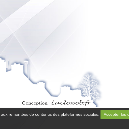
 et aux remontées de contenus des plateformes sociales.
Accepter les 