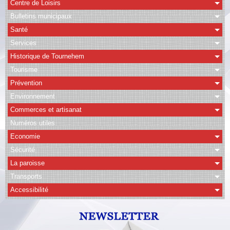
Centre de Loisirs
Bulletins municipaux
CAPSO
Santé
Agenda
Services
Historique de Tournehem
Albums
Tourisme
Vidéos
Prévention
Facebook
Environnement
Commerces et artisanat
Contact
Numéros utiles
Economie
Sécurité
La paroisse
Transports
Accessibilité