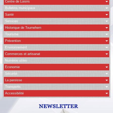
Centre de Loisirs
Bulletins municipaux
CAPSO
Santé
Agenda
Services
Historique de Tournehem
Albums
Tourisme
Vidéos
Prévention
Facebook
Environnement
Commerces et artisanat
Contact
Numéros utiles
Economie
Sécurité
La paroisse
Transports
Accessibilité