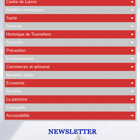
Centre de Loisirs
Bulletins municipaux
CAPSO
Santé
Agenda
Services
Historique de Tournehem
Albums
Tourisme
Vidéos
Prévention
Facebook
Environnement
Commerces et artisanat
Contact
Numéros utiles
Economie
Sécurité
La paroisse
Transports
Accessibilité