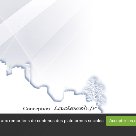
 et aux remontées de contenus des plateformes sociales.
Accepter les 