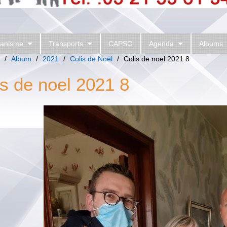
anisme
Transports
CAPSO
Agenda
Albums
/
Album
/
2021
/
Colis de Noël
/
Colis de noel 2021 8
is de noel 2021 8