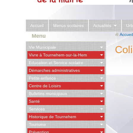
Accueil
Menus scolaires
Actualités
Urb
Accueil
Menu
Col
Vie Municipale
Vivre à Tournehem-sur-la-Hem
Education et Service scolaire
Démarches administratives
Petite enfance
Centre de Loisirs
Bulletins municipaux
Santé
Services
Historique de Tournehem
Tourisme
Prévention