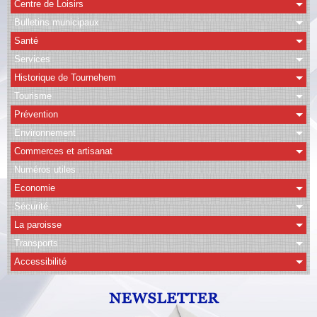
Centre de Loisirs
Bulletins municipaux
CAPSO
Santé
Agenda
Services
Historique de Tournehem
Albums
Tourisme
Vidéos
Prévention
Facebook
Environnement
Commerces et artisanat
Contact
Numéros utiles
Economie
Sécurité
La paroisse
Transports
Accessibilité