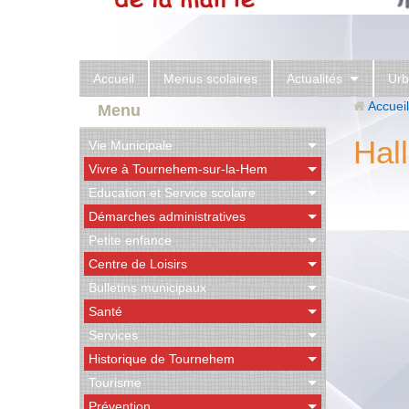
Accueil
Menus scolaires
Actualités
Urb
Accueil
Menu
Hal
Vie Municipale
Vivre à Tournehem-sur-la-Hem
Education et Service scolaire
Démarches administratives
Petite enfance
Centre de Loisirs
Bulletins municipaux
Santé
Services
Historique de Tournehem
Tourisme
Prévention